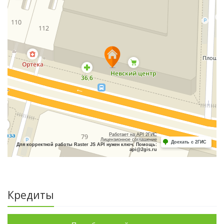
Работает на API 2ГИС
Лицензионное соглашение
Доехать с 2ГИС
Для корректной работы Raster JS API нужен ключ. Помощь:
api@2gis.ru
Кредиты