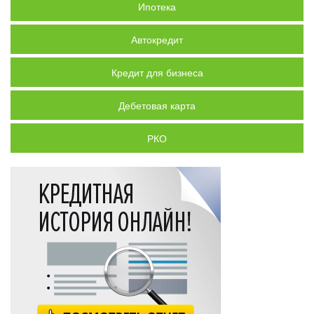
Ипотека
Автокредит
Кредит для бизнеса
Дебетовая карта
РКО