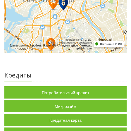
Работает на API 2ГИС
Лицензионное соглашение
Открыть в 2ГИС
Для корректной работы Raster JS API нужен ключ. Помощь:
api@2gis.ru
Кредиты
Потребительский кредит
Микрозайм
Кредитная карта