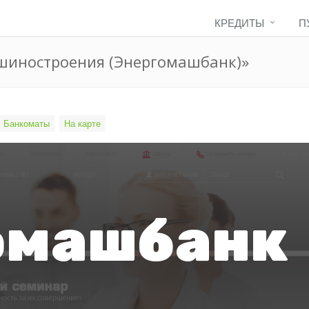
КРЕДИТЫ
П
ашиностроения (Энергомашбанк)»
Банкоматы
На карте
омашбанк