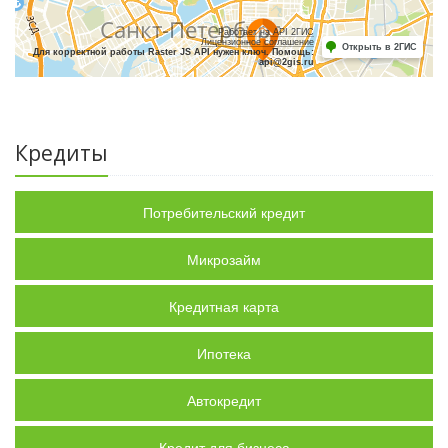
Работает на API 2ГИС
Лицензионное соглашение
Открыть в 2ГИС
Для корректной работы Raster JS API нужен ключ. Помощь:
api@2gis.ru
Кредиты
Потребительский кредит
Микрозайм
Кредитная карта
Ипотека
Автокредит
Кредит для бизнеса