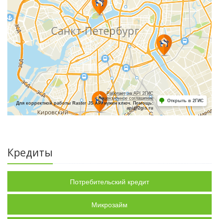
Работает на API 2ГИС
Лицензионное соглашение
Открыть в 2ГИС
Для корректной работы Raster JS API нужен ключ. Помощь:
api@2gis.ru
Кредиты
Потребительский кредит
Микрозайм