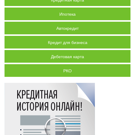
Ипотека
Автокредит
Кредит для бизнеса
Дебетовая карта
РКО