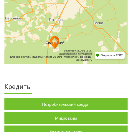
Работает на API 2ГИС
Лицензионное соглашение
Открыть в 2ГИС
Для корректной работы Raster JS API нужен ключ. Помощь:
api@2gis.ru
Кредиты
Потребительский кредит
Микрозайм
Кредитная карта