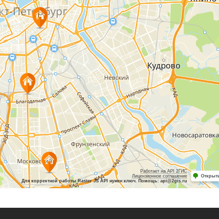
Работает на API 2ГИС
Лицензионное соглашение
Открыть
Для корректной работы Raster JS API нужен ключ. Помощь: api@2gis.ru