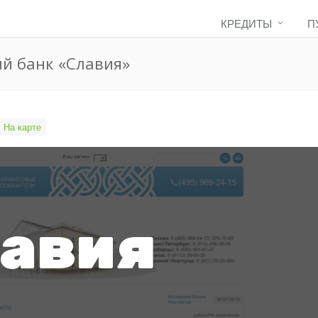
КРЕДИТЫ
П
й банк «Славия»
На карте
авия