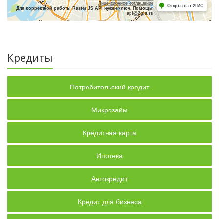
Лицензионное соглашение
Открыть в 2ГИС
Для корректной работы Raster JS API нужен ключ. Помощь:
api@2gis.ru
Кредиты
Потребительский кредит
Микрозайм
Кредитная карта
Ипотека
Автокредит
Кредит для бизнеса