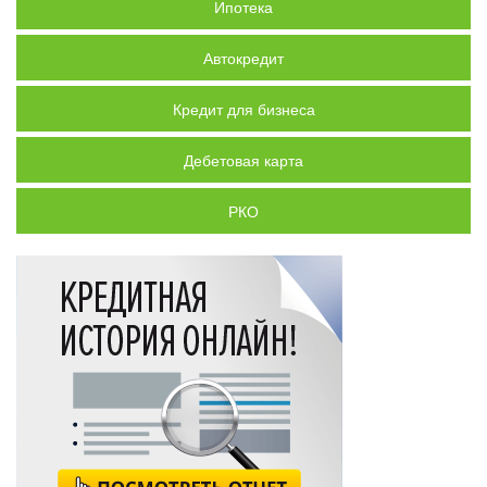
Ипотека
Автокредит
Кредит для бизнеса
Дебетовая карта
РКО