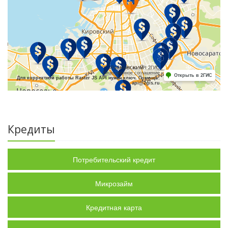
Работает на API 2ГИС
Лицензионное соглашение
Открыть в 2ГИС
Для корректной работы Raster JS API нужен ключ. Помощь:
api@2gis.ru
Кредиты
Потребительский кредит
Микрозайм
Кредитная карта