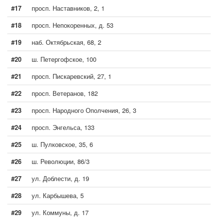
#17
просп. Наставников, 2, 1
#18
просп. Непокоренных, д. 53
#19
наб. Октябрьская, 68, 2
#20
ш. Петергофское, 100
#21
просп. Пискаревский, 27, 1
#22
просп. Ветеранов, 182
#23
просп. Народного Ополчения, 26, 3
#24
просп. Энгельса, 133
#25
ш. Пулковское, 35, 6
#26
ш. Революции, 86/3
#27
ул. Доблести, д. 19
#28
ул. Карбышева, 5
#29
ул. Коммуны, д. 17