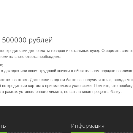
а 500000 рублей
ются кредитками для оплаты товаров и остальных нужд. Оформить самы
ложительного ответа необходимо:
о;
 о доходах или копия трудовой книжки в обязательном порядке повлияют
жется на ответ. Даже если в одном банке вы получили отказ, всегда мо
й по кредитным картам с приемлемыми условиями. Помните, что необхо
 в рамках установленного лимита, не выплачивая проценты банку.
иты
Информация