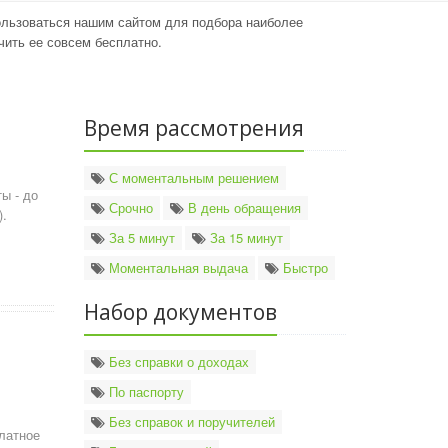
ользоваться нашим сайтом для подбора наиболее
ить ее совсем бесплатно.
Время рассмотрения
ы
С моментальным решением
ы - до
Срочно
В день обращения
).
За 5 минут
За 15 минут
Моментальная выдача
Быстро
Набор документов
Без справки о доходах
По паспорту
ы
Без справок и поручителей
платное