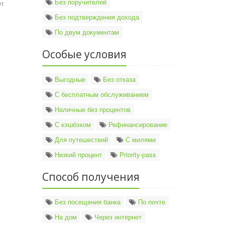
Без поручителей
ет
Без подтверждения дохода
По двум документам
Особые условия
Выгодные
Без отказа
С бесплатным обслуживанием
Наличные без процентов
С кэшбэком
Рефинансирование
Для путешествий
С милями
Низкий процент
Priority-pass
Способ получения
Без посещения банка
По почте
На дом
Через интернет