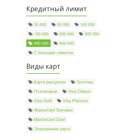
Кредитный лимит
30 000
50 000
100 000
150 000
200 000
300 000
500 000
600 000
С большим лимитом
Виды карт
Карта рассрочки
Золотые
Платиновые
Visa Classic
Visa Gold
Visa Platinum
MasterCard Standard
MasterCard Gold
Электронная карта