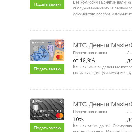
Без комиссии за снятие наличны
Подать заявку
обслуживание карты в первый го
документов: паспорт и документ
МТС Деньги Master
Процентная ставка
Ль
от 19,9%
д
Кэшбэк 5% в выделенных категор
Подать заявку
наличных 1,9% (минимум 699 руб
МТС Деньги MasterC
Процентная ставка
Ль
10%
д
Кэшбэк от 3% до 8%. Обслужива
Подать заявку
снятие наличных. Минимальный 