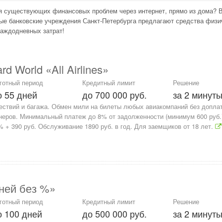
ия существующих финансовых проблем через интернет, прямо из дома? 
ные банковские учреждения Санкт-Петербурга предлагают средства физич
аждодневных затрат!
 World «All Airlines»
готный период
Кредитный лимит
Решение
о 55 дней
до 700 000 руб.
за 2 минут
ествий и багажа. Обмен мили на билеты любых авиакомпаний без доплат
еров. Минимальный платеж до 8% от задолженности (минимум 600 руб.
 + 390 руб. Обслуживание 1890 руб. в год. Для заемщиков от 18 лет.
ней без %»
готный период
Кредитный лимит
Решение
о 100 дней
до 500 000 руб.
за 2 минут