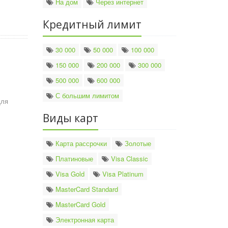
На дом
Через интернет
Кредитный лимит
30 000
50 000
100 000
150 000
200 000
300 000
500 000
600 000
С большим лимитом
Для
Виды карт
Карта рассрочки
Золотые
Платиновые
Visa Classic
Visa Gold
Visa Platinum
MasterCard Standard
MasterCard Gold
Электронная карта