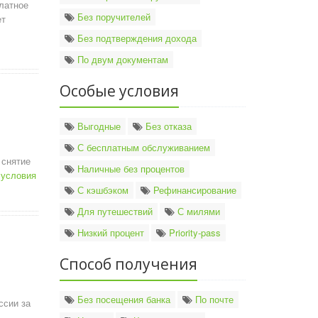
платное
Без поручителей
ет
Без подтверждения дохода
По двум документам
Особые условия
Выгодные
Без отказа
ы
С бесплатным обслуживанием
 снятие
Наличные без процентов
условия
С кэшбэком
Рефинансирование
Для путешествий
С милями
Низкий процент
Priority-pass
Способ получения
ы
Без посещения банка
По почте
ссии за