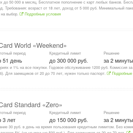
х до 50 000 в месяц. Бесплатное пополнение с карт любых банков. Бес
д. Требования: возраст от 18 лет, доход от 5 000 руб. Минимальный пак
 на выбор.
Подробные условия
Card World «Weekend»
готный период
Кредитный лимит
Решение
о 51 день
до 300 000 руб.
за 2 минут
иях и 1% на все покупки. Годовое обслуживание 1200 руб. Комиссия за
). Для заемщиков от 20 до 70 лет, нужен только паспорт.
Подробные 
ard Standard «Zero»
готный период
Кредитный лимит
Решение
о 3 лет
до 150 000 руб.
за 2 минут
ние 30 руб. в день на время пользования кредитным лимитом. Без коми
платеж 5% (но не меньше 500 руб.). Для заемщиков от 20 до 70 лет.