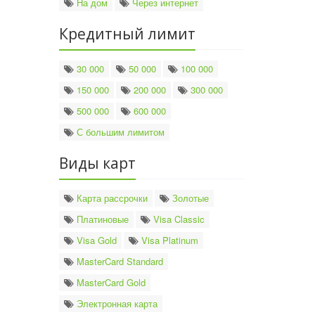
На дом
Через интернет
Кредитный лимит
30 000
50 000
100 000
150 000
200 000
300 000
500 000
600 000
С большим лимитом
Виды карт
Карта рассрочки
Золотые
Платиновые
Visa Classic
Visa Gold
Visa Platinum
MasterCard Standard
MasterCard Gold
Электронная карта