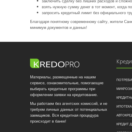
заключить сделку без лишних расходов и сложно
взять нужную сумму денег в тот момент, когда п
запросить кредитный лимит без официального тру
Благодаря понятному современному сайту, жители Санк
минимум документов и данных!
Кред
Материалы, размещенные на нашем
ПОТРЕБИ
сервисе, ознакомительные, помогающие
выбирать кредитные программы при
МИКРОЗ
оформлении заявки на кредитование.
КРЕДИТН
Мы работаем без агентских комиссий, и не
ИПОТЕКА
требуем личных данных от потенциальных
заемщиков. Вся кредитная процедура
АВТОКРЕ
происходит в банке!
КРЕДИТ 