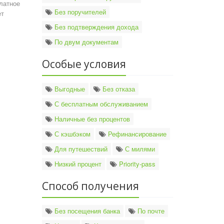
платное
Без поручителей
ет
Без подтверждения дохода
По двум документам
Особые условия
Выгодные
Без отказа
С бесплатным обслуживанием
Наличные без процентов
С кэшбэком
Рефинансирование
Для путешествий
С милями
Низкий процент
Priority-pass
Способ получения
Без посещения банка
По почте