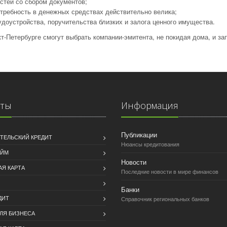
стей со сбором документов;
отребность в денежных средствах действительно велика;
доустройства, поручительства близких и залога ценного имущества.
т-Петербурге смогут выбрать компании-эмитента, не покидая дома, и з
иты
Информация
Публикации
ТЕЛЬСКИЙ КРЕДИТ
Нюансы кредитования
АЙМ
Новости
АЯ КАРТА
Последние новости в мире финансов
Банки
ДИТ
Справочник региональных банков
ДЛЯ БИЗНЕСА