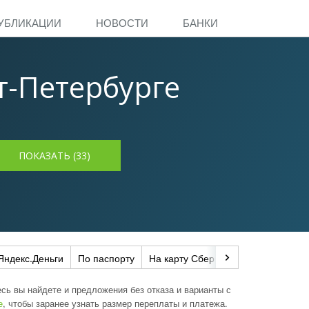
УБЛИКАЦИИ
НОВОСТИ
БАНКИ
т-Петербурге
Яндекс.Деньги
По паспорту
На карту Сбербанка
Через CON
сь вы найдете и предложения без отказа и варианты с
е
, чтобы заранее узнать размер переплаты и платежа.