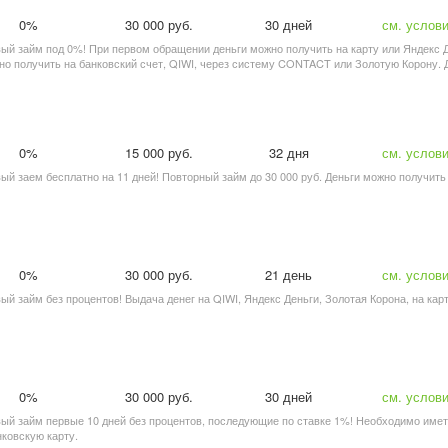
0%
30 000 руб.
30 дней
см. услов
рвый займ под 0%! При первом обращении деньги можно получить на карту или Яндекс 
но получить на банковский счет, QIWI, через систему CONTACT или Золотую Корону. 
0%
15 000 руб.
32 дня
см. услов
рвый заем бесплатно на 11 дней! Повторный займ до 30 000 руб. Деньги можно получит
0%
30 000 руб.
21 день
см. услов
вый займ без процентов! Выдача денег на QIWI, Яндекс Деньги, Золотая Корона, на кар
0%
30 000 руб.
30 дней
см. услов
рвый займ первые 10 дней без процентов, последующие по ставке 1%! Необходимо име
ковскую карту.