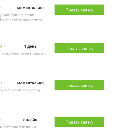
ия
моментально
Подать заявку
Деньги. При повторном
Доступна регистрация через
ия
1 день
Подать заявку
ь только наличными в офисах
ия
моментально
Подать заявку
ту, счет или через систему
ия
онлайн
Подать заявку
ть постоянный источник