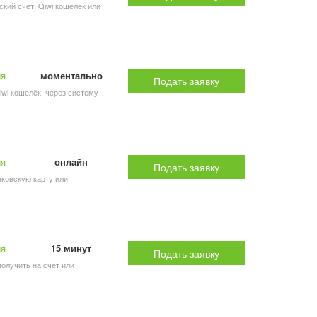
ский счёт, Qiwi кошелёк или
ия
моментально
Подать заявку
iwi кошелёк, через систему
ия
онлайн
Подать заявку
анковскую карту или
ия
15 минут
Подать заявку
получить на счет или