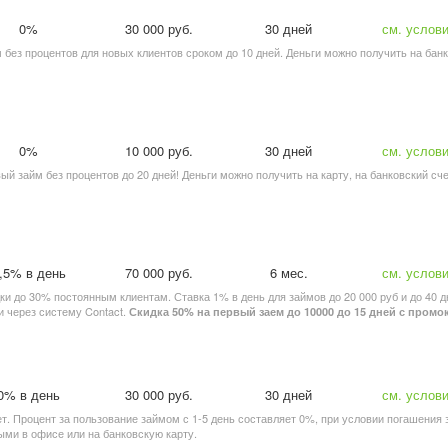
0%
30 000 руб.
30 дней
см. услов
йм без процентов для новых клиентов сроком до 10 дней. Деньги можно получить на бан
0%
10 000 руб.
30 дней
см. услов
вый займ без процентов до 20 дней! Деньги можно получить на карту, на банковский сче
,5% в день
70 000 руб.
6 мес.
см. услов
идки до 30% постоянным клиентам. Ставка 1% в день для займов до 20 000 руб и до 40 д
и через систему Contact.
Скидка 50% на первый заем до 10000 до 15 дней с пром
0% в день
30 000 руб.
30 дней
см. услов
ет. Процент за пользование займом с 1-5 день составляет 0%, при условии погашения 
ыми в офисе или на банковскую карту.