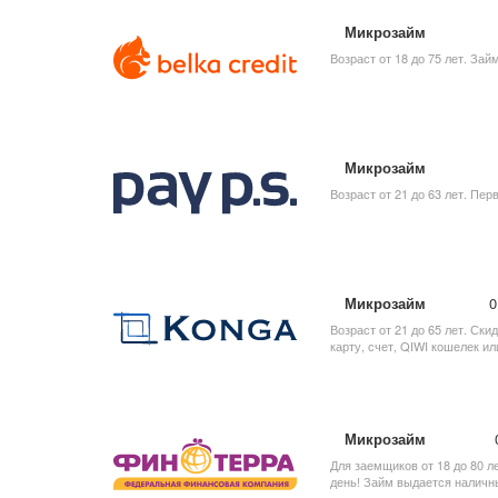
Микрозайм
Возраст от 18 до 75 лет. За
Микрозайм
Возраст от 21 до 63 лет. Пер
Микрозайм
0
Возраст от 21 до 65 лет. Ск
карту, счет, QIWI кошелек ил
Микрозайм
Для заемщиков от 18 до 80 л
день! Займ выдается наличн