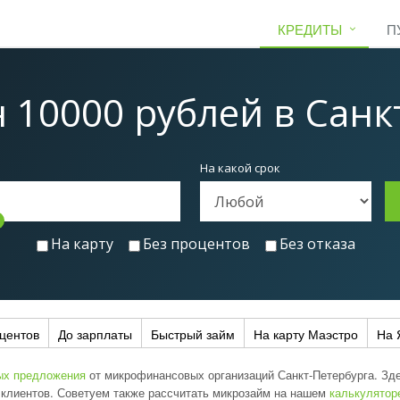
КРЕДИТЫ
П
 10000 рублей
в Санк
На какой срок
На карту
Без процентов
Без отказа
центов
До зарплаты
Быстрый займ
На карту Маэстро
На 
ых предложения
от микрофинансовых организаций Санкт-Петербурга. Зде
х клиентов. Советуем также рассчитать микрозайм на нашем
калькулятор