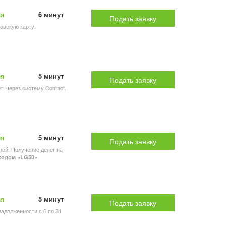
ия
6 минут
Подать заявку
ковскую карту.
ия
5 минут
Подать заявку
т, через систему Contact.
ия
5 минут
Подать заявку
ней. Получение денег на
окодом «LG50»
ия
5 минут
Подать заявку
задолженности с 6 по 31