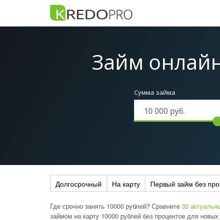
Займ онлайн
Сумма займа
Долгосрочный
На карту
Первый займ без про
Где срочно занять 10000 рублей? Сравните
33 актуальн
займом на карту 10000 рублей без процентов для новы