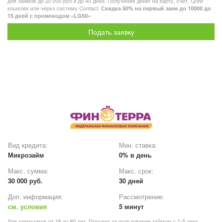
для займов до 20 000 руб и до 40 дней. Получение денег на карту, счет, QIWI
кошелек или через систему Contact.
Скидка 50% на первый заем до 10000 до
15 дней с промокодом «LG50»
Подать заявку
Вид кредита:
Мин. ставка:
Микрозайм
0% в день
Макс. сумма:
Макс. срок:
30 000 руб.
30 дней
Доп. информация:
Рассмотрение:
см. условия
5 минут
Для заемщиков от 18 до 80 лет. Процент за пользование займом с 1-5 день