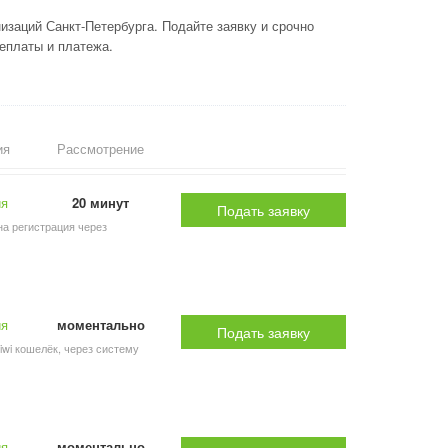
заций Санкт-Петербурга. Подайте заявку и срочно
реплаты и платежа.
ия
Рассмотрение
ия
20 минут
Подать заявку
на регистрация через
ия
моментально
Подать заявку
iwi кошелёк, через систему
ия
моментально