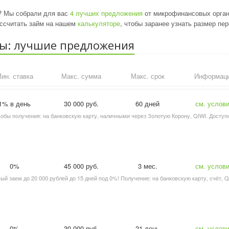
И? Мы собрали для вас
4 лучших предложения
от микрофинансовых органи
ассчитать займ на нашем
калькуляторе
, чтобы заранее узнать размер пе
ты: лучшие предложения
ин. ставка
Макс. сумма
Макс. срок
Информац
1% в день
30 000 руб.
60 дней
см. услов
особы получения: на банковскую карту, наличными через Золотую Корону, QIWI. Доступ
0%
45 000 руб.
3 мес.
см. услов
вый заем до 20 000 рублей до 15 дней под 0%! Получение: на банковскую карту, счёт, Q
0%
30 000 руб.
21 день
см. услов