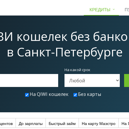
КРЕДИТЫ
П
ВИ кошелек без банко
в Санкт-Петербурге
На какой срок
На QIWI кошелек
Без карты
центов
До зарплаты
Быстрый займ
На карту Маэстро
На 