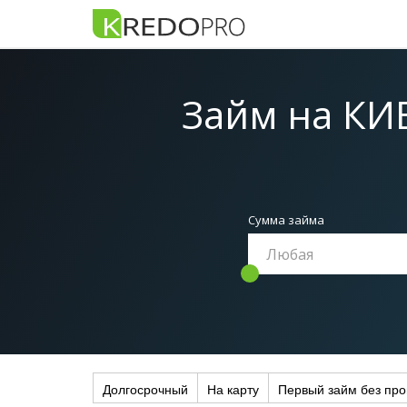
Займ на КИ
Сумма займа
Долгосрочный
На карту
Первый займ без про