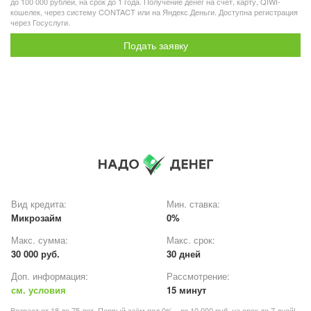
до 100 000 рублей, на срок до 1 года. Получение денег на счет, карту, QIWI-
кошелек, через систему CONTACT или на Яндекс.Деньги. Доступна регистрация
через Госуслуги.
Подать заявку
Вид кредита:
Мин. ставка:
Микрозайм
0%
Макс. сумма:
Макс. срок:
30 000 руб.
30 дней
Доп. информация:
Рассмотрение:
см. условия
15 минут
Возраст от 18 до 75 лет. Первый заём под 0% - до 10 000 руб. на срок до 7 дней!