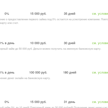
0%
15 000 руб.
35 дней
см. услов
шение о предоставлении первого займа под 0% остается на усмотрение компании. Повто
карту или счет.
1% в день
10 000 руб.
30 дней
см. услов
вторный займ до 50 000 руб. Деньги можно получить на именную банковскую карту.
1% в день
100 000 руб.
180 дней
см. услов
чение денег онлайн на банковскую карту.
0%
15 000 руб.
31 день
см. услов
рвый займ 0% до 10 дней! Повторный заем до 30 000 рублей! Получение денег через си