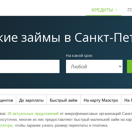
КРЕДИТЫ
П
кие займы
в Санкт-Пе
На какой срок
центов
До зарплаты
Быстрый займ
На карту Маэстро
На 
 вас
35 актуальных предложений
от микрофинансовых организаций Санкт
лосуточно, многие из них предоставляют быстрый маленький займ на ка
уляторе
, чтобы заранее узнать размер переплаты и платежа.