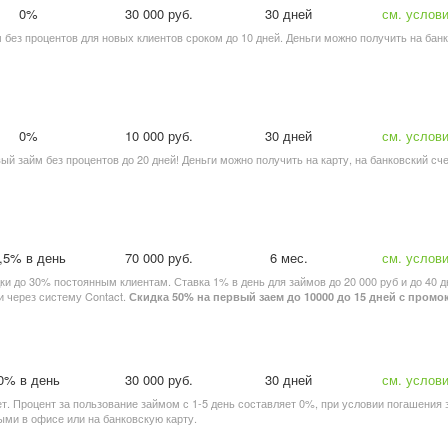
0%
30 000 руб.
30 дней
см. услов
йм без процентов для новых клиентов сроком до 10 дней. Деньги можно получить на бан
0%
10 000 руб.
30 дней
см. услов
вый займ без процентов до 20 дней! Деньги можно получить на карту, на банковский сче
,5% в день
70 000 руб.
6 мес.
см. услов
идки до 30% постоянным клиентам. Ставка 1% в день для займов до 20 000 руб и до 40 д
и через систему Contact.
Скидка 50% на первый заем до 10000 до 15 дней с пром
0% в день
30 000 руб.
30 дней
см. услов
ет. Процент за пользование займом с 1-5 день составляет 0%, при условии погашения 
ыми в офисе или на банковскую карту.