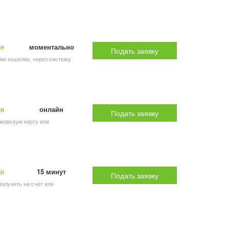
ия
моментально
Подать заявку
iwi кошелёк, через систему
ия
онлайн
Подать заявку
анковскую карту или
ия
15 минут
Подать заявку
получить на счет или