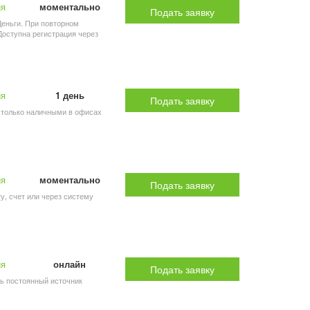
ия
моментально
Подать заявку
Деньги. При повторном
Доступна регистрация через
ия
1 день
Подать заявку
ь только наличными в офисах
ия
моментально
Подать заявку
ту, счет или через систему
ия
онлайн
Подать заявку
ть постоянный источник