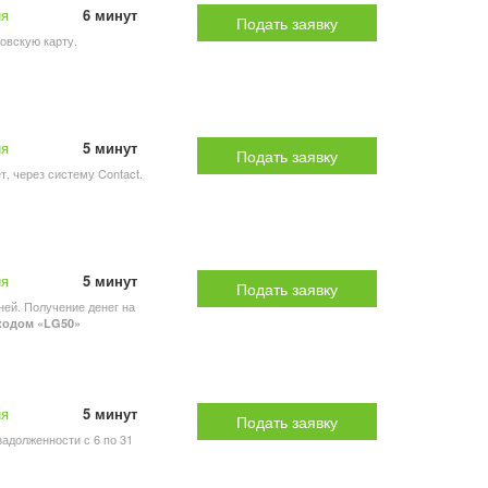
ия
6 минут
Подать заявку
ковскую карту.
ия
5 минут
Подать заявку
т, через систему Contact.
ия
5 минут
Подать заявку
ней. Получение денег на
окодом «LG50»
ия
5 минут
Подать заявку
задолженности с 6 по 31