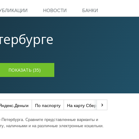
УБЛИКАЦИИ
НОВОСТИ
БАНКИ
тербурге
Яндекс.Деньги
По паспорту
На карту Сбербанка
Через CON
-Петербурга. Сравните представленные варианты и
рту, наличными и на различные электронные кошельки.