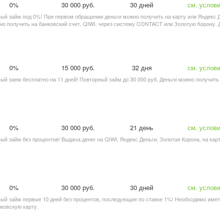
0%
30 000 руб.
30 дней
см. услов
рвый займ под 0%! При первом обращении деньги можно получить на карту или Яндекс 
но получить на банковский счет, QIWI, через систему CONTACT или Золотую Корону. 
0%
15 000 руб.
32 дня
см. услов
рвый заем бесплатно на 11 дней! Повторный займ до 30 000 руб. Деньги можно получит
0%
30 000 руб.
21 день
см. услов
вый займ без процентов! Выдача денег на QIWI, Яндекс Деньги, Золотая Корона, на кар
0%
30 000 руб.
30 дней
см. услов
рвый займ первые 10 дней без процентов, последующие по ставке 1%! Необходимо име
ковскую карту.