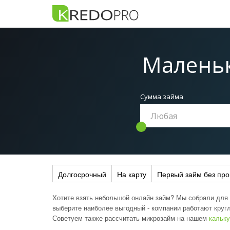
Малень
Сумма займа
Долгосрочный
На карту
Первый займ без про
Хотите взять небольшой онлайн займ? Мы собрали для
выберите наиболее выгодный - компании работают круг
Советуем также рассчитать микрозайм на нашем
кальк