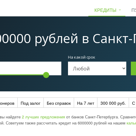
КРЕДИТЫ
П
00000 рублей
в Санкт-
На какой срок
ионеров
Под залог
Без справок
На 7 лет
300 000 руб.
С
 вы найдете
2 лучших предложения
от банков Санкт-Петербурга. Сравни
ей. Советуем также рассчитать кредит на 6000000 рублей на нашем
каль