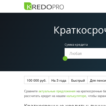
Краткосро
Сумма кредита
100 000 руб.
На 3 года
Быстрый
Для пенс
Сравните
актуальные предложения
на краткосрочные ба
рассчитать кредит на нашем
калькуляторе
, чтобы зара
Краткосрочные кредиты: лучши