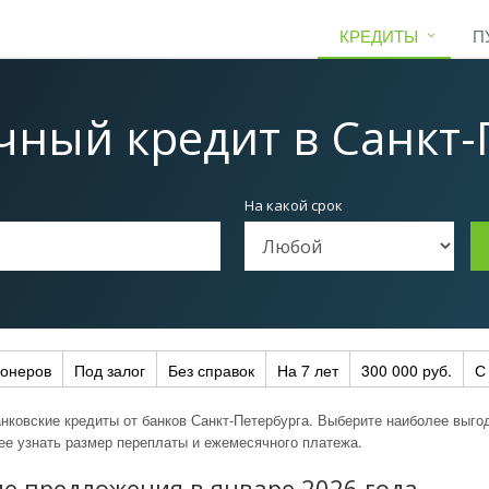
КРЕДИТЫ
П
чный кредит
в Санкт-
На какой срок
ионеров
Под залог
Без справок
На 7 лет
300 000 руб.
С
нковские кредиты от банков Санкт-Петербурга. Выберите наиболее выго
нее узнать размер переплаты и ежемесячного платежа.
е предложения в январе 2026 года