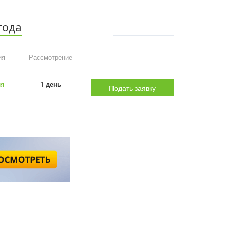
года
ия
Рассмотрение
ия
1 день
Подать заявку