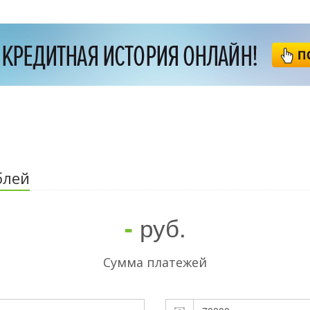
блей
руб.
-
Cумма платежей