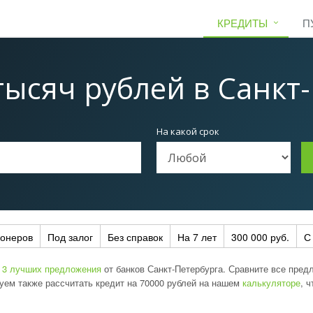
КРЕДИТЫ
П
тысяч рублей
в Санкт
На какой срок
ионеров
Под залог
Без справок
На 7 лет
300 000 руб.
С
е
3 лучших предложения
от банков Санкт-Петербурга. Сравните все пред
туем также рассчитать кредит на 70000 рублей на нашем
калькуляторе
, 