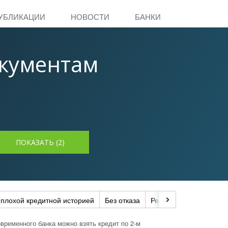
УБЛИКАЦИИ
НОВОСТИ
БАНКИ
окументам
 плохой кредитной историей
Без отказа
Рефинансирование
временного банка можно взять кредит по 2-м