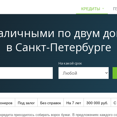
КРЕДИТЫ
П
аличными по двум д
в Санкт-Петербурге
На какой срок
ионеров
Под залог
Без справок
На 7 лет
300 000 руб.
С
кредита приходилось собирать ворох бумаг. В предложениях каждого со