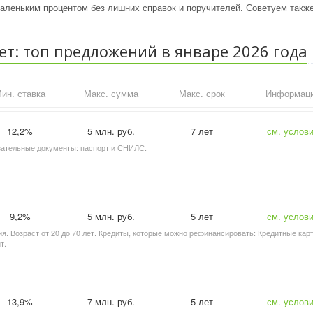
аленьким процентом без лишних справок и поручителей. Советуем такж
лет: топ предложений в январе 2026 года
ин. ставка
Макс. сумма
Макс. срок
Информац
12,2%
5 млн. руб.
7 лет
см. услов
язательные документы: паспорт и СНИЛС.
9,2%
5 млн. руб.
5 лет
см. услов
. Возраст от 20 до 70 лет. Кредиты, которые можно рефинансировать: Кредитные кар
т.
13,9%
7 млн. руб.
5 лет
см. услов