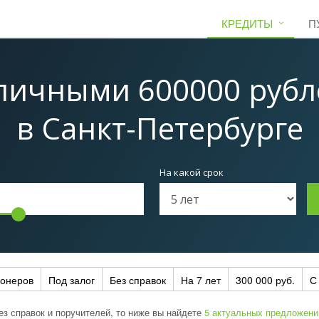
КРЕДИТЫ
П
личными 600000 рубле
в Санкт-Петербурге
На какой срок
ионеров
Под залог
Без справок
На 7 лет
300 000 руб.
С
ез справок и поручителей, то ниже вы найдете
5 актуальных предложени