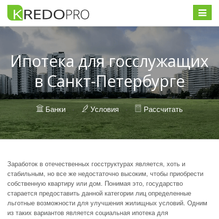
Меню
Ипотека для госслужащих
в Санкт-Петербурге
Банки
·
Условия
·
Рассчитать
Заработок в отечественных госструктурах является, хоть и
стабильным, но все же недостаточно высоким, чтобы приобрести
собственную квартиру или дом. Понимая это, государство
старается предоставить данной категории лиц определенные
льготные возможности для улучшения жилищных условий. Одним
из таких вариантов является социальная ипотека для