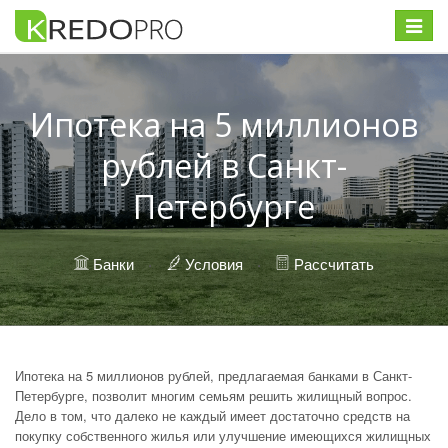
Меню
Ипотека на 5 миллионов
рублей в Санкт-
Петербурге
Банки
·
Условия
·
Рассчитать
Ипотека на 5 миллионов рублей, предлагаемая банками в Санкт-
Петербурге, позволит многим семьям решить жилищный вопрос.
Дело в том, что далеко не каждый имеет достаточно средств на
покупку собственного жилья или улучшение имеющихся жилищных