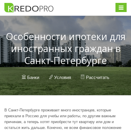
Меню
Особенности ипотеки для
иностранных граждан в
Санкт-Петербурге
Банки
·
Условия
·
Рассчитать
В Санкт-Петербурге проживает много иностранцев, которые
приехали в Россию для учебы или работы, по другим важным
причинам, а теперь хотят приобрести тут квартиру или дом и
остаться жить дальше. Конечно, не всем финансовое положение