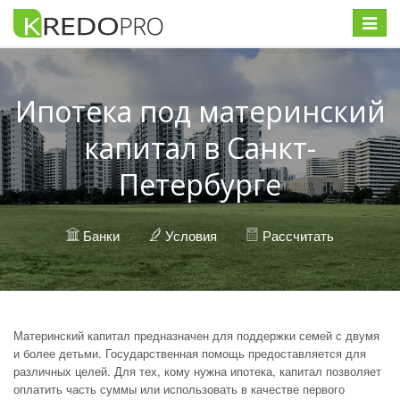
Меню
Ипотека под материнский
капитал в Санкт-
Петербурге
Банки
·
Условия
·
Рассчитать
Материнский капитал предназначен для поддержки семей с двумя
и более детьми. Государственная помощь предоставляется для
различных целей. Для тех, кому нужна ипотека, капитал позволяет
оплатить часть суммы или использовать в качестве первого