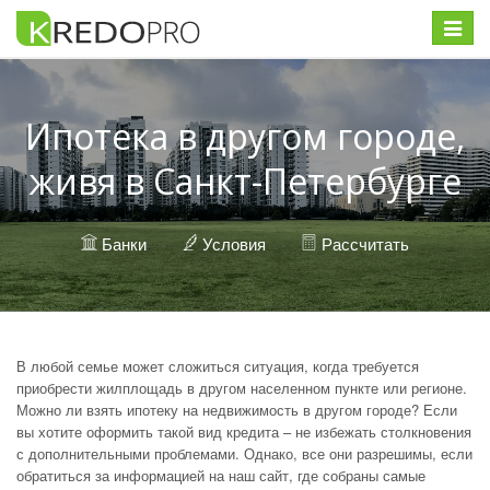
Меню
Ипотека в другом городе,
живя в Санкт-Петербурге
Банки
·
Условия
·
Рассчитать
В любой семье может сложиться ситуация, когда требуется
приобрести жилплощадь в другом населенном пункте или регионе.
Можно ли взять ипотеку на недвижимость в другом городе? Если
вы хотите оформить такой вид кредита – не избежать столкновения
с дополнительными проблемами. Однако, все они разрешимы, если
обратиться за информацией на наш сайт, где собраны самые