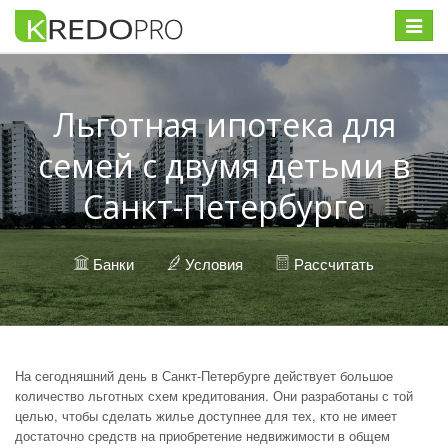
Меню
Льготная ипотека для
семей с двумя детьми в
Санкт-Петербурге
Банки
·
Условия
·
Рассчитать
На сегодняшний день в Санкт-Петербурге действует большое
количество льготных схем кредитования. Они разработаны с той
целью, чтобы сделать жилье доступнее для тех, кто не имеет
достаточно средств на приобретение недвижимости в общем