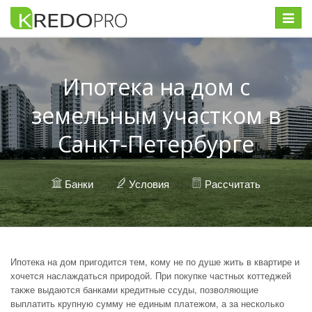
Меню
Ипотека на дом с
земельным участком в
Санкт-Петербурге
Банки
·
Условия
·
Рассчитать
Ипотека на дом пригодится тем, кому не по душе жить в квартире и
хочется наслаждаться природой. При покупке частных коттеджей
также выдаются банками кредитные ссуды, позволяющие
выплатить крупную сумму не единым платежом, а за несколько